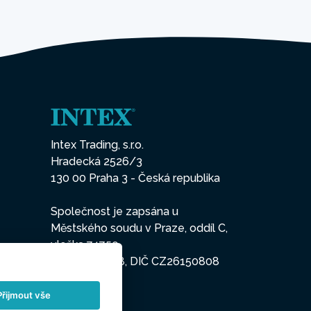
Intex Trading, s.r.o.
Hradecká 2526/3
130 00 Praha 3 - Česká republika
Společnost je zapsána u
Městského soudu v Praze, oddíl C,
vložka 74759
IČO 26150808, DIČ CZ26150808
Přijmout vše