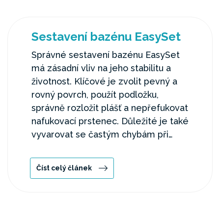
Sestavení bazénu EasySet
Správné sestavení bazénu EasySet
má zásadní vliv na jeho stabilitu a
životnost. Klíčové je zvolit pevný a
rovný povrch, použít podložku,
správně rozložit plášť a nepřefukovat
nafukovací prstenec. Důležité je také
vyvarovat se častým chybám při
instalaci, které mohou ovlivnit
funkčnost bazénu.
Číst celý článek