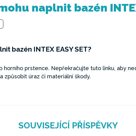
 mohu naplnit bazén INT
plnit bazén INTEX EASY SET?
o horního prstence. Nepřekračujte tuto linku, aby ned
a způsobit úraz či materiální škody.
SOUVISEJÍCÍ PŘÍSPĚVKY