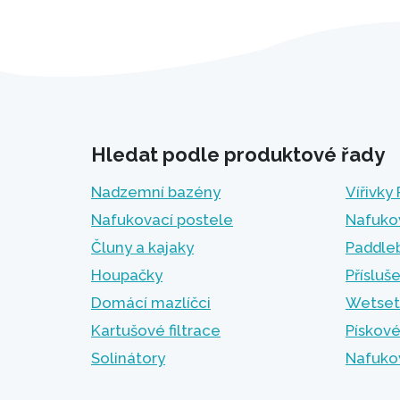
Hledat podle produktové řady
Nadzemní bazény
Vířivky
Nafukovací postele
Nafuko
Čluny a kajaky
Paddle
Houpačky
Přísluš
Domácí mazlíčci
Wetset
Kartušové filtrace
Pískové
Solinátory
Nafuko