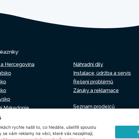
ákazníky:
 a Hercegovina
Náhradní díly
atsko
Instalace, údržba a servis
sko
Řešení problémů
sko
Záruky a reklamace
vsko
Seznam prodejců
ní Makedonie
Virtuální asistent
o
s
Napište nám
sko
kách rychle našli to, co hledáte, ušetřili spoustu
y se vám reklamy na věci, které vás nezajímají,