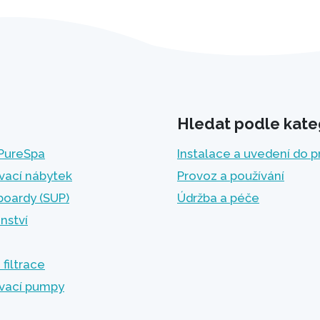
Hledat podle kate
 PureSpa
Instalace a uvedení do 
vací nábytek
Provoz a používání
boardy (SUP)
Údržba a péče
enství
 filtrace
vací pumpy