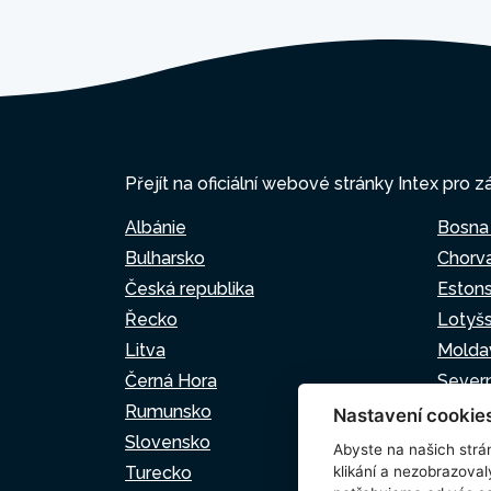
Přejít na oficiální webové stránky Intex pro z
Albánie
Bosna
Bulharsko
Chorv
Česká republika
Eston
Řecko
Lotyš
Litva
Molda
Černá Hora
Sever
Rumunsko
Srbsk
Nastavení cookie
Slovensko
Slovin
Abyste na našich strán
Turecko
klikání a nezobrazoval