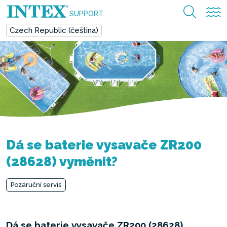
SUPPORT
Czech Republic (čeština)
Dá se baterie vysavače ZR200
(28628) vyměnit?
Pozáruční servis
Dá se baterie vysavače ZR200 (28628)