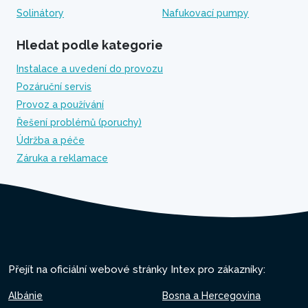
Solinátory
Nafukovací pumpy
Hledat podle kategorie
Instalace a uvedení do provozu
Pozáruční servis
Provoz a používání
Řešení problémů (poruchy)
Údržba a péče
Záruka a reklamace
Přejít na oficiální webové stránky Intex pro zákazníky:
Albánie
Bosna a Hercegovina