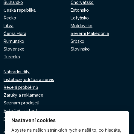
Bulharsko
Chorvatsko
Česká republika
Estonsko
Řecko
Lotyšsko
Litva
Moldavsko
Černá Hora
Severní Makedonie
Rumunsko
Srbsko
Slovensko
Slovinsko
Turecko
Náhradní díly
Instalace, údržba a servis
Řešení problémů
Záruky a reklamace
Seznam prodejců
Virtuální asistent
Napište nám
Nastavení cookies
Abyste na našich stránkách rychle našli to, co hledáte,
Zásady ochrany osobních údajů