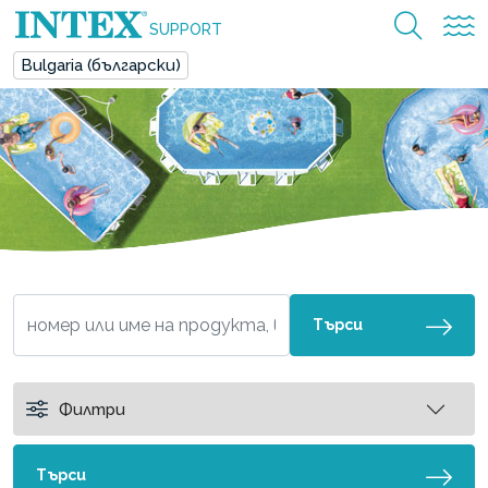
SUPPORT
Bulgaria (български)
Търси
Филтри
Търси