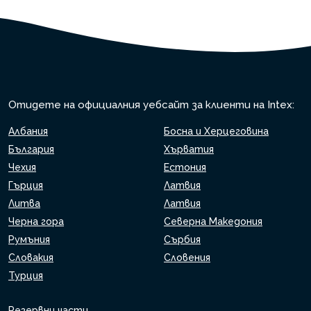
Отидете на официалния уебсайт за клиенти на Intex:
Албания
Босна и Херцеговина
България
Хърватия
Чехия
Естония
Гърция
Латвия
Литва
Латвия
Черна гора
Северна Македония
Румъния
Сърбия
Словакия
Словения
Турция
Резервни части