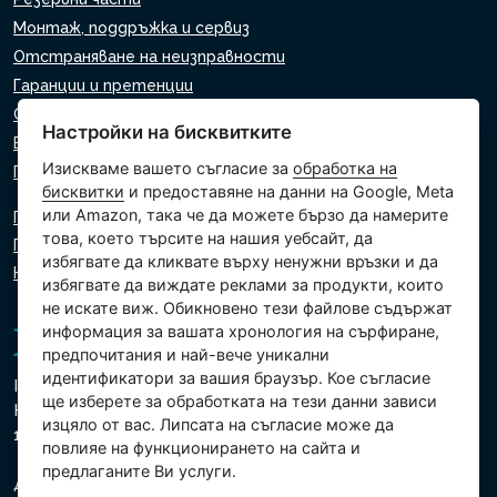
Монтаж, поддръжка и сервиз
Отстраняване на неизправности
Гаранции и претенции
Списък на търговците на дребно
Настройки на бисквитките
Виртуален асистент
Изискваме вашето съгласие за
обработка на
Пишете ни
бисквитки
и предоставяне на данни на Google, Meta
или Amazon, така че да можете бързо да намерите
Политика за поверителност
това, което търсите на нашия уебсайт, да
Политика за използване на бисквитки
избягвате да кликвате върху ненужни връзки и да
Настройки на бисквитките
избягвате да виждате реклами за продукти, които
не искате виж. Обикновено тези файлове съдържат
информация за вашата хронология на сърфиране,
предпочитания и най-вече уникални
идентификатори за вашия браузър. Кое съгласие
Intex Trading, s.r.o.
ще изберете за обработката на тези данни зависи
Hradecká 2526/3
изцяло от вас. Липсата на съгласие може да
130 00 Прага 3 - Чешка република
повлияе на функционирането на сайта и
предлаганите Ви услуги.
Дружеството е регистрирано в Градския съд в Прага,