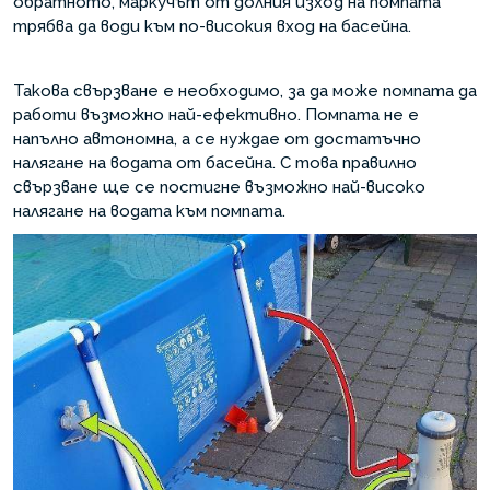
обратното, маркучът от долния изход на помпата
трябва да води към по-високия вход на басейна.
Такова свързване е необходимо, за да може помпата да
работи възможно най-ефективно. Помпата не е
напълно автономна, а се нуждае от достатъчно
налягане на водата от басейна. С това правилно
свързване ще се постигне възможно най-високо
налягане на водата към помпата.