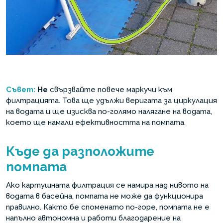
Съвет:
Не
свързвайте повече маркучи към
филтрацията. Това ще удължи веригата за циркулация
на водата и ще изисква по-голямо налягане на водата,
което ще намали ефективността на помпата.
Къде да разположите
помпата
Ако картушната филтрация се намира над нивото на
водата в басейна, помпата не може да функционира
правилно. Както бе споменато по-горе, помпата не е
напълно автономна и работи благодарение на