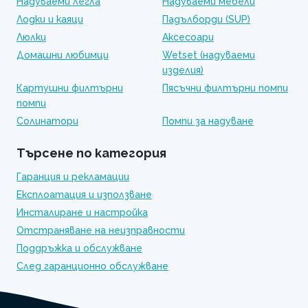
Надуваеми легла
Надуваеми мебели
Лодки и каяци
Падълборди (SUP)
Люлки
Аксесоари
Домашни любимци
Wetset (надуваеми
изделия)
Картушни филтърни
Пясъчни филтърни помпи
помпи
Солинатори
Помпи за надуване
Търсене по категория
Гаранция и рекламации
Експлоатация и използване
Инсталиране и настройка
Отстраняване на неизправности
Поддръжка и обслужване
След гаранционно обслужване