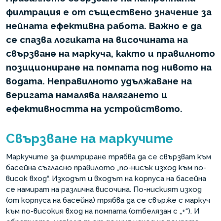
филтрация е от съществено значение за
нейната ефективна работа. Важно е да
се спазва логиката на височината на
свързване на маркуча, както и правилното
позициониране на помпата под нивото на
водата. Неправилното удължаване на
веригата намалява налягането и
ефективността на устройството.
Свързване на маркучите
Маркучите за филтриране трябва да се свързват към
басейна съгласно правилото „по-нисък изход към по-
висок вход“. Изходът и входът на корпуса на басейна
се намират на различна височина. По-ниският изход
(от корпуса на басейна) трябва да се свърже с маркуч
към по-високия вход на помпата (отбелязан с „+“). И