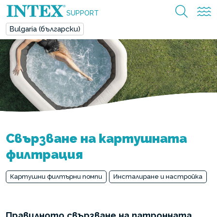
SUPPORT
Bulgaria (български)
Свързване на картушната
филтрация
Картушни филтърни помпи
Инсталиране и настройка
Правилното свързване на патронната