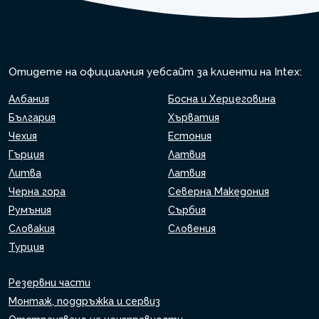
Отидете на официалния уебсайт за клиенти на Intex:
Албания
Босна и Херцеговина
България
Хърватия
Чехия
Естония
Гърция
Латвия
Литва
Латвия
Черна гора
Северна Македония
Румъния
Сърбия
Словакия
Словения
Турция
Резервни части
Монтаж, поддръжка и сервиз