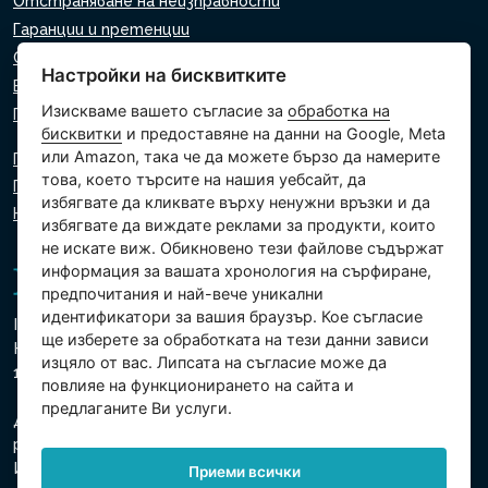
Отстраняване на неизправности
Гаранции и претенции
Списък на търговците на дребно
Настройки на бисквитките
Виртуален асистент
Изискваме вашето съгласие за
обработка на
Пишете ни
бисквитки
и предоставяне на данни на Google, Meta
или Amazon, така че да можете бързо да намерите
Политика за поверителност
това, което търсите на нашия уебсайт, да
Политика за използване на бисквитки
избягвате да кликвате върху ненужни връзки и да
Настройки на бисквитките
избягвате да виждате реклами за продукти, които
не искате виж. Обикновено тези файлове съдържат
информация за вашата хронология на сърфиране,
предпочитания и най-вече уникални
идентификатори за вашия браузър. Кое съгласие
Intex Trading, s.r.o.
ще изберете за обработката на тези данни зависи
Hradecká 2526/3
изцяло от вас. Липсата на съгласие може да
130 00 Прага 3 - Чешка република
повлияе на функционирането на сайта и
предлаганите Ви услуги.
Дружеството е регистрирано в Градския съд в Прага,
раздел В, вх. 74759
Ид.№ 26150808, Данъчен Ид.№ CZ26150808
Приеми всички