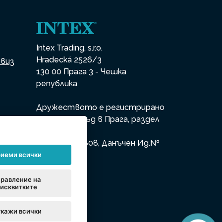
Intex Trading, s.r.o.
Hradecká 2526/3
рвиз
130 00 Прага 3 - Чешка
република
Дружеството е регистрирано
в Градския съд в Прага, раздел
а
В, вх. 74759
Ид.№ 26150808, Данъчен Ид.№
CZ26150808
иеми всички
равление на
исквитките
те
кажи всички