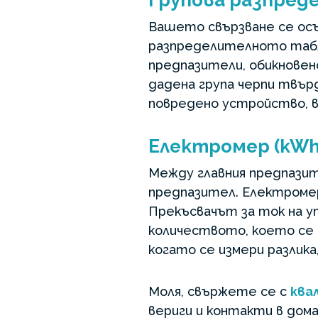
Групова разпред
Вашето свързване се осъ
разпределителното табло.
предпазители, обикновено
дадена група черпи твър
повредено устройство, в
Електромер (kWh
Между главния предпазит
предпазител. Електроме
Прекъсвачът за ток на у
количеството, което се 
когато се измери разлика
Моля, свържете се с
ква
вериги и контакти в дома