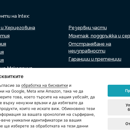
ти на Intex:
 и Херцеговина
Резервни части
атия
Монтаж, поддръжка и се
ния
Отстраняване на
неизправности
ия
Гаранции и претенции
ия
на Македония
Списък на търговците н
сквитките
ия
дребно
ния
ъгласие за
обработка на бисквитки
и
Виртуален асистент
Пр
и на Google, Meta или Amazon, така че да
Пишете ни
ерите това, което търсите на нашия уебсайт, да
е върху ненужни връзки и да избягвате да
Уп
продукти, които не искате виж. Обикновено тези
б
нформация за вашата хронология на сърфиране,
за използване на бисквитки
Настройки на бисквитки
-вече уникални идентификатори за вашия
От
ие ще изберете за обработката на тези данни