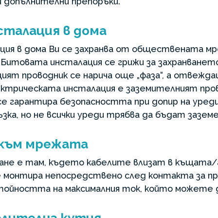
и допълнителни препоръки.
сталация в дома
ия в дома Ви се захранва от обществената мр
Битовата инсталация се грижи за захранванет
ят проводник се нарича още „фаза“, а отвеждащ
ектрическата инсталация е заземителният про
а се гарантира безопасността при допир на уре
зка, но не всички уреди трябва да бъдат заземе
 към мрежата
ане е там, където кабелите влизат в къщата/
 монтира непосредствено след контакта за пр
тойността на максималния ток, който можете д