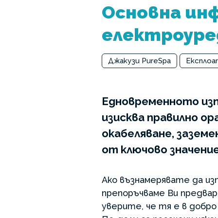
Основна инф
електроуре
Джакузи PureSpa
Експлоа
Едновременното изп
изисква правилно ор
окабеляване, зазем
от ключово значение
Ако възнамерявате да изп
препоръчваме Ви предвар
уверите, че тя е в добро