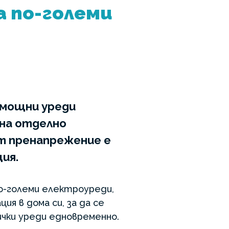
а по-големи
 мощни уреди
 на отделно
от пренапрежение е
ия.
по-големи електроуреди,
я в дома си, за да се
сички уреди едновременно.