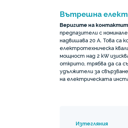
Вътрешна елект
Веригите на контактит
предпазители с номинале
надвишава 20 A. Това са 
електротехническа квали
мощност над 2 kW изискв
открито, трябва да са съ
удължители за свързване
на електрическата инста
Изтегляния