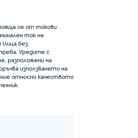
тояща се от токови
оминален ток не
 (лица без
треба. Уредите с
е, разположени на
поръчва използването на
нение относно качеството
ехник.