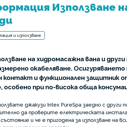
ормация Използване н
ди
тация и използване
олзване на хидромасажна вана и други
азмерено окабеляване. Осигуряването
ен контакт и функционален защитник 
, особено при по-висока обща консумац
олзвате джакузи Intex PureSpa заедно с други 
ително да проверите електрическата инсталаци
 състояние и че е пригодена за използване на в