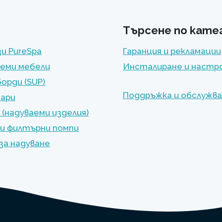
Търсене по кате
и PureSpa
Гаранция и рекламации
еми мебели
Инсталиране и настр
орди (SUP)
Поддръжка и обслужв
оари
 (надуваеми изделия)
и филтърни помпи
за надуване