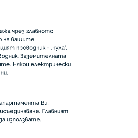
ежа чрез главното
о на вашите
ият проводник - „нула“.
водник. Заземителната
дите. Някои електрически
ни.
апартамента Ви.
исъединяване. Главният
а използвате.