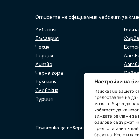
Отидете на официалния уебсайт за клиен
Албания
Босна
България
Хърв
Чехия
Есто
Гърция
Латв
Литва
Латв
Черна гора
Север
Настройки на би
Румъния
Сърб
Словакия
Слове
Изискваме вашето с
предоставяне на данн
Турция
можете бързо да нам
избягвате да кликват
виждате реклами за 
файлове съдържат и
Политика за поверителност
Политика 
предпочитания и най
браузър. Кое съглас