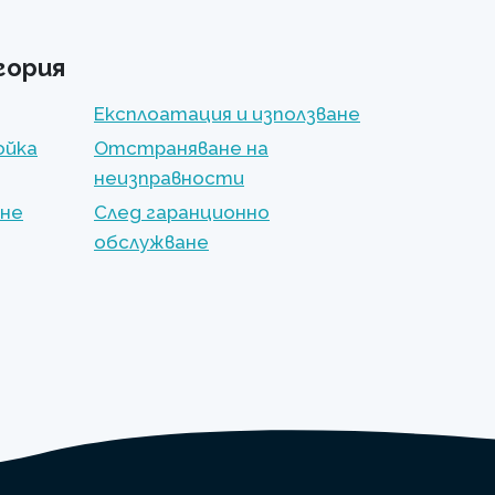
гория
Експлоатация и използване
ойка
Отстраняване на
неизправности
ане
След гаранционно
обслужване