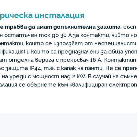
рическа инсталация
е трябва да имат допълнителна защита
, със
н остатъчен ток до 30 A за контакти, чийто н
контакти, които се използват от неспециалисти
фикация) и които са предназначени за обща упо
ат отделна верига с прекъсвач 16 A. Контактит
с защита IP44, т.е. с капак на панти. Не се пре
 на уреди с мощност над 2 kW. В случай на съм
лация се обърнете към квалифициран електрот