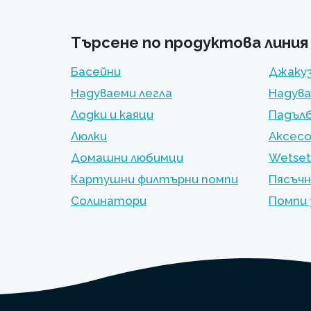
Търсене по продуктова линия
Басейни
Джакуз
Надуваеми легла
Надува
Лодки и каяци
Падълб
Люлки
Аксес
Домашни любимци
Wetset
Картушни филтърни помпи
Пясъчн
Солинатори
Помпи 