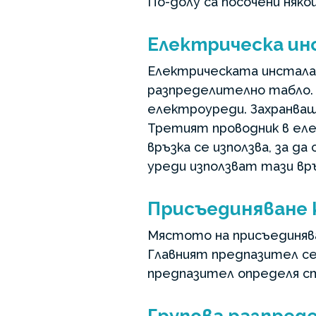
По-долу са посочени няко
Електрическа ин
Електрическата инсталац
разпределително табло. 
електроуреди. Захранващи
Третият проводник в ел
връзка се използва, за д
уреди използват тази връ
Присъединяване
Мястото на присъединяв
Главният предпазител се
предпазител определя с