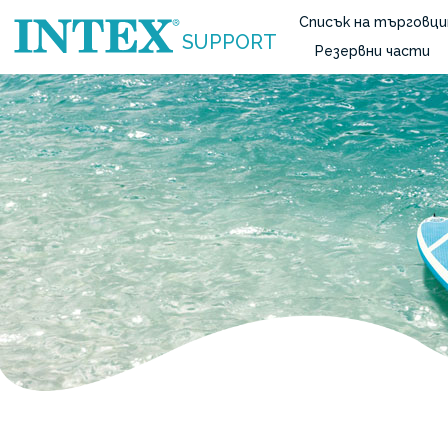
Списък на търговци
SUPPORT
Резервни части