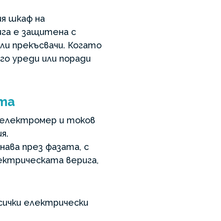
я шкаф на
ига е защитена с
ли прекъсвачи. Когато
го уреди или поради
та
 електромер и токов
я.
ава през фазата, с
ектрическата верига,
всички електрически