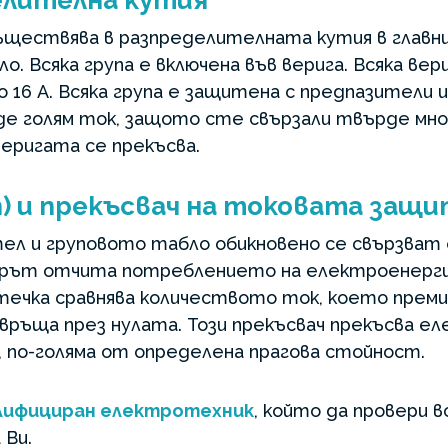
елителна кутия
ществява в разпределителната кутия в главни
 Всяка група е включена във верига. Всяка вер
 16 А. Всяка група е защитена с предпазители и
де голям ток, защото сте свързали твърде мно
еригата се прекъсва.
) и прекъсвач на токовата защи
ел и груповото табло обикновено се свързват
рът отчита потреблението на електроенерги
течка сравнява количеството ток, което премин
връща през нулата. Този прекъсвач прекъсва ел
, по-голяма от определена прагова стойност.
лифициран електротехник
, който да провери 
 Ви.