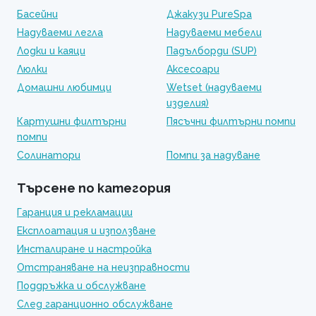
Басейни
Джакузи PureSpa
Надуваеми легла
Надуваеми мебели
Лодки и каяци
Падълборди (SUP)
Люлки
Аксесоари
Домашни любимци
Wetset (надуваеми
изделия)
Картушни филтърни
Пясъчни филтърни помпи
помпи
Солинатори
Помпи за надуване
Търсене по категория
Гаранция и рекламации
Експлоатация и използване
Инсталиране и настройка
Отстраняване на неизправности
Поддръжка и обслужване
След гаранционно обслужване