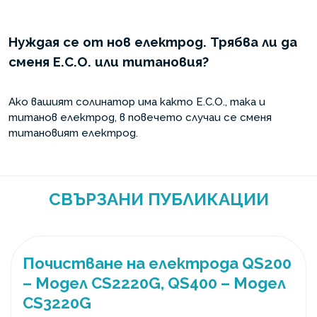
Нуждая се от нов електрод. Трябва ли да
сменя E.C.O. или титановия?
Ако вашият солинатор има както E.C.O., така и
титанов електрод, в повечето случаи се сменя
титановият електрод.
СВЪРЗАНИ ПУБЛИКАЦИИ
Почистване на електрода QS200
– Модел CS2220G, QS400 – Модел
CS3220G