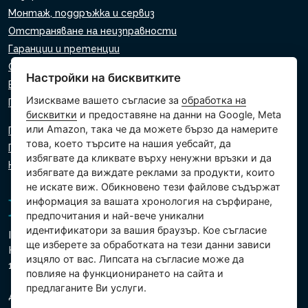
Монтаж, поддръжка и сервиз
Отстраняване на неизправности
Гаранции и претенции
Списък на търговците на дребно
Настройки на бисквитките
Виртуален асистент
Изискваме вашето съгласие за
обработка на
Пишете ни
бисквитки
и предоставяне на данни на Google, Meta
или Amazon, така че да можете бързо да намерите
Политика за поверителност
това, което търсите на нашия уебсайт, да
Политика за използване на бисквитки
избягвате да кликвате върху ненужни връзки и да
Настройки на бисквитките
избягвате да виждате реклами за продукти, които
не искате виж. Обикновено тези файлове съдържат
информация за вашата хронология на сърфиране,
предпочитания и най-вече уникални
идентификатори за вашия браузър. Кое съгласие
Intex Trading, s.r.o.
ще изберете за обработката на тези данни зависи
Hradecká 2526/3
изцяло от вас. Липсата на съгласие може да
130 00 Прага 3 - Чешка република
повлияе на функционирането на сайта и
предлаганите Ви услуги.
Дружеството е регистрирано в Градския съд в Прага,