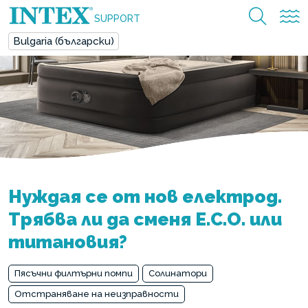
SUPPORT
Bulgaria (български)
Нуждая се от нов електрод.
Трябва ли да сменя E.C.O. или
титановия?
Пясъчни филтърни помпи
Солинатори
Отстраняване на неизправности