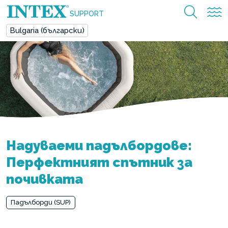
SUPPORT
Bulgaria (български)
Надуваеми падълбордове:
Перфектният спътник за
почивката
Падълборди (SUP)