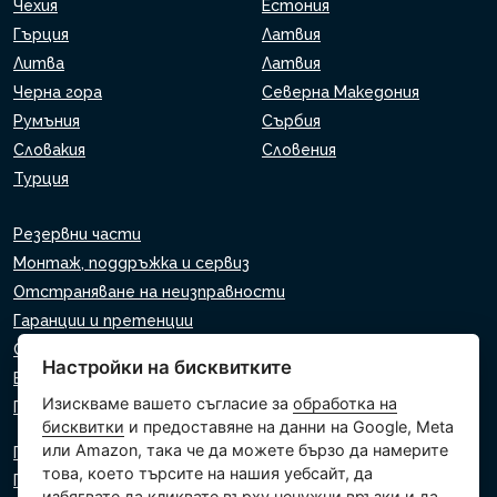
Чехия
Естония
Гърция
Латвия
Литва
Латвия
Черна гора
Северна Македония
Румъния
Сърбия
Словакия
Словения
Турция
Резервни части
Монтаж, поддръжка и сервиз
Отстраняване на неизправности
Гаранции и претенции
Списък на търговците на дребно
Настройки на бисквитките
Виртуален асистент
Изискваме вашето съгласие за
обработка на
Пишете ни
бисквитки
и предоставяне на данни на Google, Meta
или Amazon, така че да можете бързо да намерите
Политика за поверителност
това, което търсите на нашия уебсайт, да
Политика за използване на бисквитки
избягвате да кликвате върху ненужни връзки и да