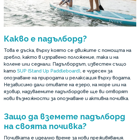
Какво е падълборд?
Това е дъска, върху която се движите с помощта на
гребло, както в изправено положение, така и на
колене или седнали. Падълбордът, известен също
като
SUP (Stand Up Paddleboard)
, е чудесен за
опознаване на природата и релаксация върху водата.
Независимо дали отивате на езеро, на море или на
язовир, надуваемите падълбордове ще ви отворят
нови възможности за опознаване и активна почивка.
Защо да вземете падълборд
на своята почивка?
Почивката е идеално време за нови преживявания.