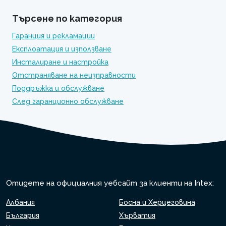
Търсене по категория
Гаранция и рекламации
Експлоатация и използване
Инсталиране и настройка
Отстраняване на неизправности
Поддръжка и обслужване
След гаранционно обслужване
Отидете на официалния уебсайт за клиенти на Intex:
Албания
Босна и Херцеговина
България
Хърватия