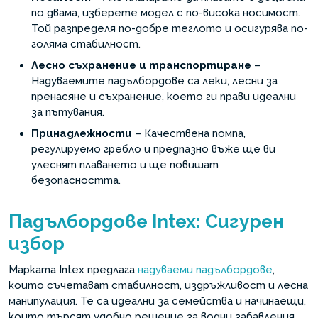
по двама, изберете модел с по-висока носимост.
Той разпределя по-добре теглото и осигурява по-
голяма стабилност.
Лесно съхранение и транспортиране
–
Надуваемите падълбордове са леки, лесни за
пренасяне и съхранение, което ги прави идеални
за пътувания.
Принадлежности
– Качествена помпа,
регулируемо гребло и предпазно въже ще ви
улеснят плаването и ще повишат
безопасността.
Падълбордове Intex: Сигурен
избор
Марката Intex предлага
надуваеми падълбордове
,
които съчетават стабилност, издръжливост и лесна
манипулация. Те са идеални за семейства и начинаещи,
които търсят удобно решение за водни забавления.