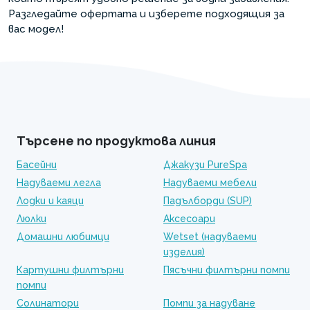
Разгледайте офертата и изберете подходящия за
вас модел!
Търсене по продуктова линия
Басейни
Джакузи PureSpa
Надуваеми легла
Надуваеми мебели
Лодки и каяци
Падълборди (SUP)
Люлки
Аксесоари
Домашни любимци
Wetset (надуваеми
изделия)
Картушни филтърни
Пясъчни филтърни помпи
помпи
Солинатори
Помпи за надуване