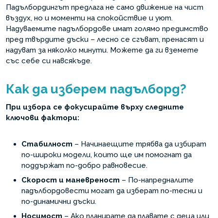
Падълбордингът предлага не само движение на чист
въздух, но и моменти на спокойствие и уют.
Надуваемите падълбордове имат голямо предимство
пред твърдите дъски – лесно се сгъват, пренасят и
надуват за няколко минути. Можете да ги вземете
със себе си навсякъде.
Как да изберем падълборд?
При избора се фокусирайте върху следните
ключови фактори:
Стабилност
– Начинаещите трябва да избират
по-широки модели, които ще им помогнат да
поддържат по-добро равновесие.
Скорост и маневреност
– По-напредналите
падълбордовести могат да изберат по-тесни и
по-динамични дъски.
Носимост
– Ако планирате да плавате с деца или