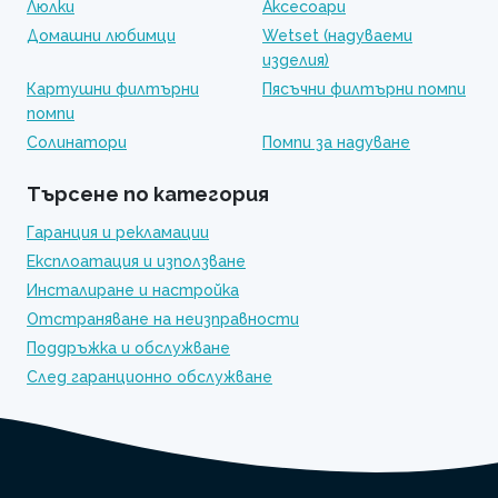
Люлки
Аксесоари
Домашни любимци
Wetset (надуваеми
изделия)
Картушни филтърни
Пясъчни филтърни помпи
помпи
Солинатори
Помпи за надуване
Търсене по категория
Гаранция и рекламации
Експлоатация и използване
Инсталиране и настройка
Отстраняване на неизправности
Поддръжка и обслужване
След гаранционно обслужване