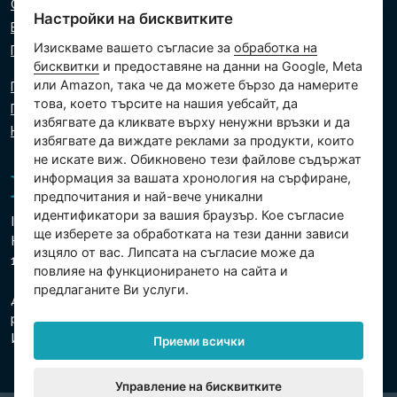
Списък на търговците на дребно
Настройки на бисквитките
Виртуален асистент
Изискваме вашето съгласие за
обработка на
Пишете ни
бисквитки
и предоставяне на данни на Google, Meta
или Amazon, така че да можете бързо да намерите
Политика за поверителност
това, което търсите на нашия уебсайт, да
Политика за използване на бисквитки
избягвате да кликвате върху ненужни връзки и да
Настройки на бисквитките
избягвате да виждате реклами за продукти, които
не искате виж. Обикновено тези файлове съдържат
информация за вашата хронология на сърфиране,
предпочитания и най-вече уникални
идентификатори за вашия браузър. Кое съгласие
Intex Trading, s.r.o.
ще изберете за обработката на тези данни зависи
Hradecká 2526/3
изцяло от вас. Липсата на съгласие може да
130 00 Прага 3 - Чешка република
повлияе на функционирането на сайта и
предлаганите Ви услуги.
Дружеството е регистрирано в Градския съд в Прага,
раздел В, вх. 74759
Ид.№ 26150808, Данъчен Ид.№ CZ26150808
Приеми всички
Управление на бисквитките