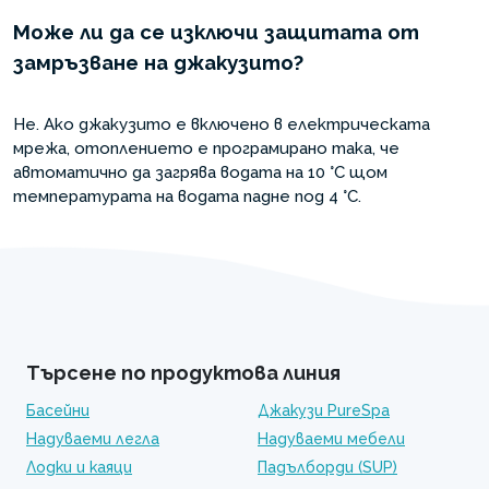
Може ли да се изключи защитата от
замръзване на джакузито?
Не. Ако джакузито е включено в електрическата
мрежа, отоплението е програмирано така, че
автоматично да загрява водата на 10 °C щом
температурата на водата падне под 4 °C.
Търсене по продуктова линия
Басейни
Джакузи PureSpa
Надуваеми легла
Надуваеми мебели
Лодки и каяци
Падълборди (SUP)