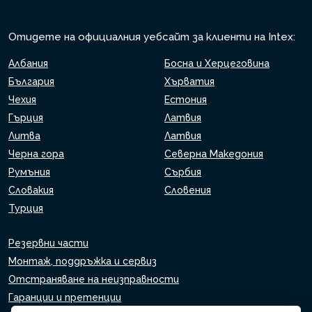
Отидете на официалния уебсайт за клиенти на Intex:
Албания
Босна и Херцеговина
България
Хърватия
Чехия
Естония
Гърция
Латвия
Литва
Латвия
Черна гора
Северна Македония
Румъния
Сърбия
Словакия
Словения
Турция
Резервни части
Монтаж, поддръжка и сервиз
Отстраняване на неизправности
Гаранции и претенции