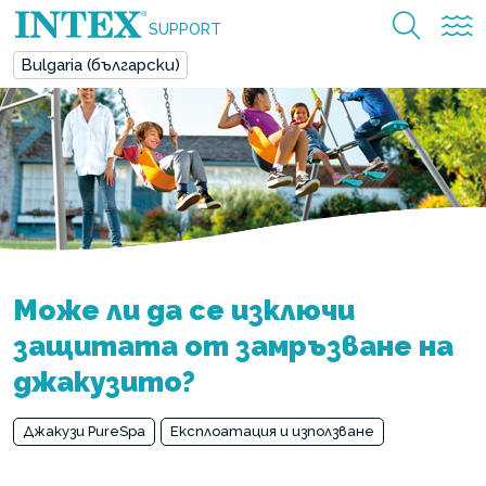
SUPPORT
Bulgaria (български)
Може ли да се изключи
защитата от замръзване на
джакузито?
Джакузи PureSpa
Експлоатация и използване