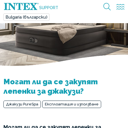
SUPPORT
Bulgaria (български)
Могат ли да се закупят
лепенки за джакузи?
Джакузи PureSpa
Експлоатация и използване
Могат ли да се закупят лепенки за