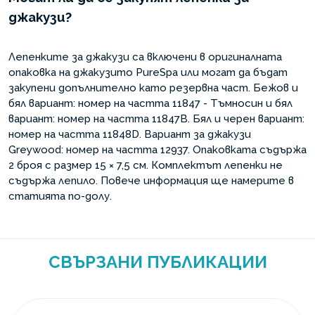
джакузи?
Лепенките за джакузи са включени в оригиналната
опаковка на джакузито PureSpa или могат да бъдат
закупени допълнително като резервна част. Бежов и
бял вариант: номер на частта 11847 - Тъмносин и бял
вариант: номер на частта 11847B. Бял и черен вариант:
номер на частта 11848D. Вариант за джакузи
Greywood: номер на частта 12937. Опаковката съдържа
2 броя с размер 15 × 7,5 см. Комплектът лепенки не
съдържа лепило. Повече информация ще намерите в
статията по-долу.
СВЪРЗАНИ ПУБЛИКАЦИИ