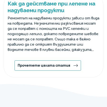
Как да действаме при лепене на
надуваеми продукти
Ремонтът на надуваеми продукти зависи от вида
на повредата. Незначителни разкъсвания могат
да се поправят с помощта на PVC лепенки и
подходящо лепило, докато повредените шевове
не могат да се поправят. Също така е важно
правилно да се открият въздушните или
водните течове в плувни басейни, джакузита,
надуваеми легла и лодки и да се избере
подходящо лепило или резервни части.
Прочетете цялата статия