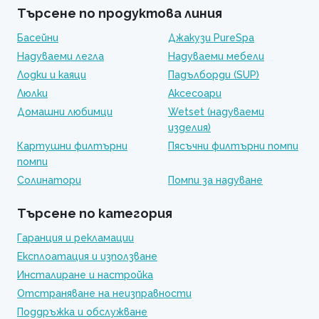
Търсене по продуктова линия
Басейни
Джакузи PureSpa
Надуваеми легла
Надуваеми мебели
Лодки и каяци
Падълборди (SUP)
Люлки
Аксесоари
Домашни любимци
Wetset (надуваеми
изделия)
Картушни филтърни
Пясъчни филтърни помпи
помпи
Солинатори
Помпи за надуване
Търсене по категория
Гаранция и рекламации
Експлоатация и използване
Инсталиране и настройка
Отстраняване на неизправности
Поддръжка и обслужване