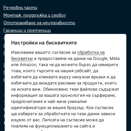
Резервни части
Монтаж, поддръжка и сервиз
Отстраняване на неизправности
Гаранции и претенции
Списък на търговците на дребно
Настройки на бисквитките
Виртуален асистент
Изискваме вашето съгласие за
обработка на
Пишете ни
бисквитки
и предоставяне на данни на Google, Meta
или Amazon, така че да можете бързо да намерите
Политика за поверителност
това, което търсите на нашия уебсайт, да
Политика за използване на бисквитки
избягвате да кликвате върху ненужни връзки и да
Настройки на бисквитките
избягвате да виждате реклами за продукти, които
не искате виж. Обикновено тези файлове съдържат
информация за вашата хронология на сърфиране,
предпочитания и най-вече уникални
идентификатори за вашия браузър. Кое съгласие
Intex Trading, s.r.o.
ще изберете за обработката на тези данни зависи
Hradecká 2526/3
изцяло от вас. Липсата на съгласие може да
130 00 Прага 3 - Чешка република
повлияе на функционирането на сайта и