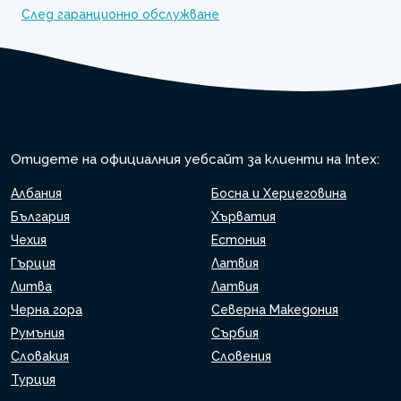
След гаранционно обслужване
Отидете на официалния уебсайт за клиенти на Intex:
Албания
Босна и Херцеговина
България
Хърватия
Чехия
Естония
Гърция
Латвия
Литва
Латвия
Черна гора
Северна Македония
Румъния
Сърбия
Словакия
Словения
Турция