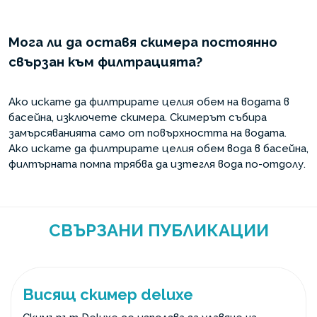
Мога ли да оставя скимера постоянно
свързан към филтрацията?
Ако искате да филтрирате целия обем на водата в
басейна, изключете скимера. Скимерът събира
замърсяванията само от повърхността на водата.
Ако искате да филтрирате целия обем вода в басейна,
филтърната помпа трябва да изтегля вода по-отдолу.
СВЪРЗАНИ ПУБЛИКАЦИИ
Висящ скимер deluxe