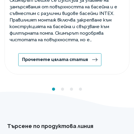
Скимърът Deluxe се използва за улавяне на
замърсявания от повърхността на басейна и е
съвместим с различни видове басейни INTEX.
Правилният монтаж включва закрепване към
конструкцията на басейна и свързване към
филтърната помпа. Скимърът подобрява
чистотата на повърхността, но е
препоръчително да го изключите навреме за
пълна филтрация.
Прочетете цялата статия
Търсене по продуктова линия