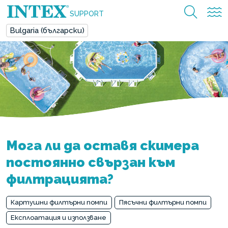
SUPPORT
Bulgaria (български)
Мога ли да оставя скимера
постоянно свързан към
филтрацията?
Картушни филтърни помпи
Пясъчни филтърни помпи
Експлоатация и използване