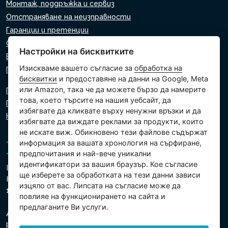
Монтаж, поддръжка и сервиз
Отстраняване на неизправности
Гаранции и претенции
Списък на търговците на дребно
Настройки на бисквитките
Виртуален асистент
Изискваме вашето съгласие за
обработка на
Пишете ни
бисквитки
и предоставяне на данни на Google, Meta
или Amazon, така че да можете бързо да намерите
Политика за поверителност
това, което търсите на нашия уебсайт, да
Политика за използване на бисквитки
избягвате да кликвате върху ненужни връзки и да
Настройки на бисквитките
избягвате да виждате реклами за продукти, които
не искате виж. Обикновено тези файлове съдържат
информация за вашата хронология на сърфиране,
предпочитания и най-вече уникални
идентификатори за вашия браузър. Кое съгласие
Intex Trading, s.r.o.
ще изберете за обработката на тези данни зависи
Hradecká 2526/3
изцяло от вас. Липсата на съгласие може да
130 00 Прага 3 - Чешка република
повлияе на функционирането на сайта и
предлаганите Ви услуги.
Дружеството е регистрирано в Градския съд в Прага,
раздел В, вх. 74759