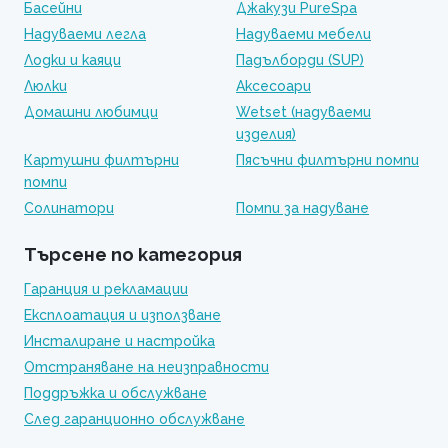
Басейни
Джакузи PureSpa
Надуваеми легла
Надуваеми мебели
Лодки и каяци
Падълборди (SUP)
Люлки
Аксесоари
Домашни любимци
Wetset (надуваеми
изделия)
Картушни филтърни
Пясъчни филтърни помпи
помпи
Солинатори
Помпи за надуване
Търсене по категория
Гаранция и рекламации
Експлоатация и използване
Инсталиране и настройка
Отстраняване на неизправности
Поддръжка и обслужване
След гаранционно обслужване