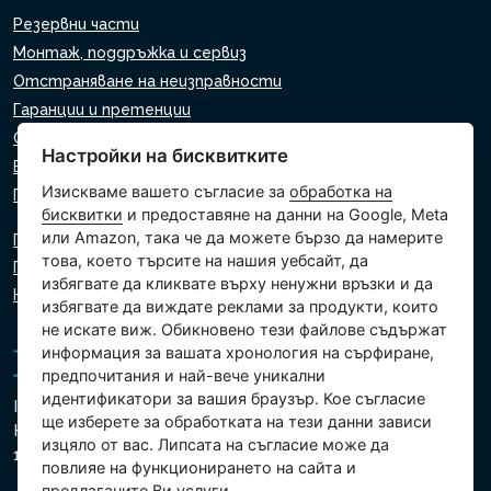
Резервни части
Монтаж, поддръжка и сервиз
Отстраняване на неизправности
Гаранции и претенции
Списък на търговците на дребно
Настройки на бисквитките
Виртуален асистент
Изискваме вашето съгласие за
обработка на
Пишете ни
бисквитки
и предоставяне на данни на Google, Meta
или Amazon, така че да можете бързо да намерите
Политика за поверителност
това, което търсите на нашия уебсайт, да
Политика за използване на бисквитки
избягвате да кликвате върху ненужни връзки и да
Настройки на бисквитките
избягвате да виждате реклами за продукти, които
не искате виж. Обикновено тези файлове съдържат
информация за вашата хронология на сърфиране,
предпочитания и най-вече уникални
идентификатори за вашия браузър. Кое съгласие
Intex Trading, s.r.o.
ще изберете за обработката на тези данни зависи
Hradecká 2526/3
изцяло от вас. Липсата на съгласие може да
130 00 Прага 3 - Чешка република
повлияе на функционирането на сайта и
предлаганите Ви услуги.