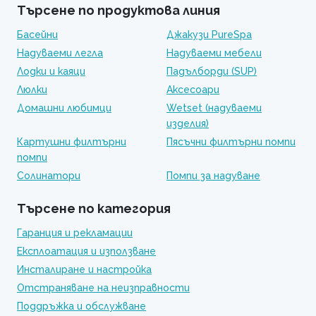
Търсене по продуктова линия
Басейни
Джакузи PureSpa
Надуваеми легла
Надуваеми мебели
Лодки и каяци
Падълборди (SUP)
Люлки
Аксесоари
Домашни любимци
Wetset (надуваеми
изделия)
Картушни филтърни
Пясъчни филтърни помпи
помпи
Солинатори
Помпи за надуване
Търсене по категория
Гаранция и рекламации
Експлоатация и използване
Инсталиране и настройка
Отстраняване на неизправности
Поддръжка и обслужване