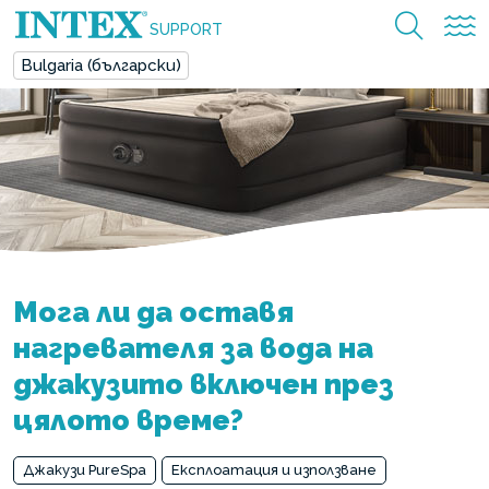
SUPPORT
Bulgaria (български)
Мога ли да оставя
нагревателя за вода на
джакузито включен през
цялото време?
Джакузи PureSpa
Експлоатация и използване