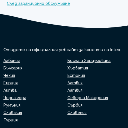
След гаранционно обслужване
Отидете на официалния уебсайт за клиенти на Intex:
Албания
Босна и Херцеговина
България
Хърватия
Чехия
Естония
Гърция
Латвия
Литва
Латвия
Черна гора
Северна Македония
Румъния
Сърбия
Словакия
Словения
Турция