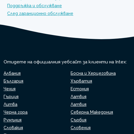
Поддръжка и обслужване
След гаранционно обслужване
Отидете на официалния уебсайт за клиенти на Intex:
Албания
Босна и Херцеговина
България
Хърватия
Чехия
Естония
Гърция
Латвия
Литва
Латвия
Черна гора
Северна Македония
Румъния
Сърбия
Словакия
Словения