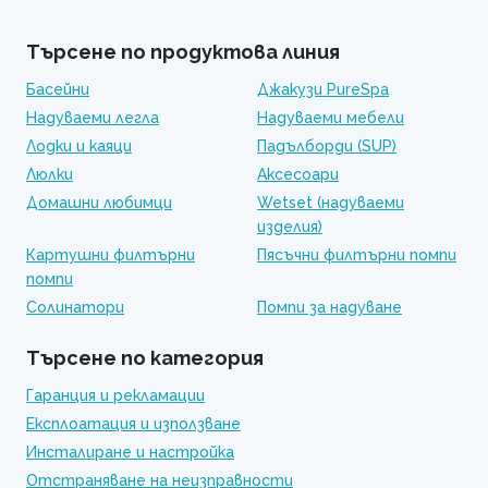
Търсене по продуктова линия
Басейни
Джакузи PureSpa
Надуваеми легла
Надуваеми мебели
Лодки и каяци
Падълборди (SUP)
Люлки
Аксесоари
Домашни любимци
Wetset (надуваеми
изделия)
Картушни филтърни
Пясъчни филтърни помпи
помпи
Солинатори
Помпи за надуване
Търсене по категория
Гаранция и рекламации
Експлоатация и използване
Инсталиране и настройка
Отстраняване на неизправности