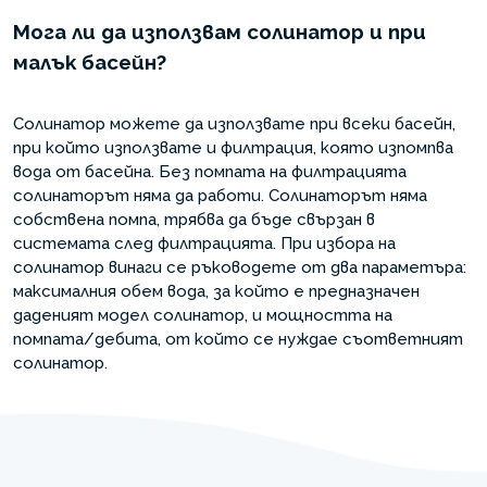
Мога ли да използвам солинатор и при
малък басейн?
Солинатор можете да използвате при всеки басейн,
при който използвате и филтрация, която изпомпва
вода от басейна. Без помпата на филтрацията
солинаторът няма да работи. Солинаторът няма
собствена помпа, трябва да бъде свързан в
системата след филтрацията. При избора на
солинатор винаги се ръководете от два параметъра:
максималния обем вода, за който е предназначен
даденият модел солинатор, и мощността на
помпата/дебита, от който се нуждае съответният
солинатор.