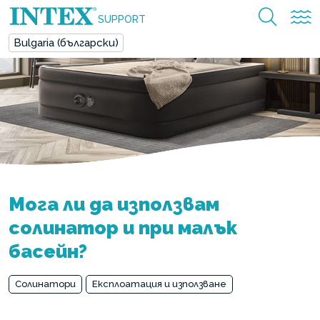
SUPPORT
Bulgaria (български)
Мога ли да използвам
солинатор и при малък
басейн?
Солинатори
Експлоатация и използване