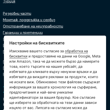
Турция
Резервни части
Монтаж, поддръжка и сервиз
Отстраняване на неизправности
Гаранции и претенции
Списък на търговците на дребно
Настройки на бисквитките
Виртуален асистент
Изискваме вашето съгласие за
обработка на
Пишете ни
бисквитки
и предоставяне на данни на Google, Meta
или Amazon, така че да можете бързо да намерите
Политика за поверителност
това, което търсите на нашия уебсайт, да
Политика за използване на бисквитки
избягвате да кликвате върху ненужни връзки и да
Настройки на бисквитките
избягвате да виждате реклами за продукти, които
не искате виж. Обикновено тези файлове съдържат
информация за вашата хронология на сърфиране,
предпочитания и най-вече уникални
идентификатори за вашия браузър. Кое съгласие
Intex Trading, s.r.o.
ще изберете за обработката на тези данни зависи
Hradecká 2526/3
изцяло от вас. Липсата на съгласие може да