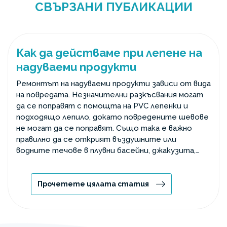
СВЪРЗАНИ ПУБЛИКАЦИИ
Как да действаме при лепене на
надуваеми продукти
Ремонтът на надуваеми продукти зависи от вида
на повредата. Незначителни разкъсвания могат
да се поправят с помощта на PVC лепенки и
подходящо лепило, докато повредените шевове
не могат да се поправят. Също така е важно
правилно да се открият въздушните или
водните течове в плувни басейни, джакузита,
надуваеми легла и лодки и да се избере
подходящо лепило или резервни части.
Прочетете цялата статия