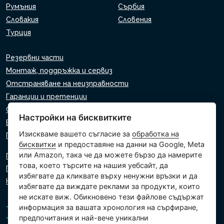
Румъния
Сърбия
Словакия
Словения
Турция
Резервни части
Монтаж, поддръжка и сервиз
Отстраняване на неизправности
Гаранции и претенции
Списък на търговците на дребно
Настройки на бисквитките
Виртуален асистент
Изискваме вашето съгласие за
обработка на
Пишете ни
бисквитки
и предоставяне на данни на Google, Meta
или Amazon, така че да можете бързо да намерите
Политика за поверителност
това, което търсите на нашия уебсайт, да
Политика за използване на бисквитки
избягвате да кликвате върху ненужни връзки и да
Настройки на бисквитките
избягвате да виждате реклами за продукти, които
не искате виж. Обикновено тези файлове съдържат
информация за вашата хронология на сърфиране,
предпочитания и най-вече уникални