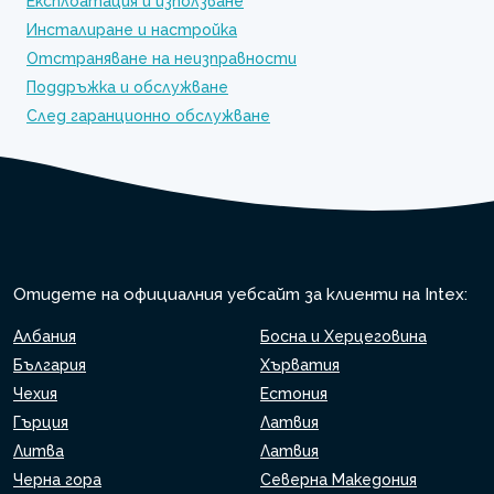
Експлоатация и използване
Инсталиране и настройка
Отстраняване на неизправности
Поддръжка и обслужване
След гаранционно обслужване
Отидете на официалния уебсайт за клиенти на Intex:
Албания
Босна и Херцеговина
България
Хърватия
Чехия
Естония
Гърция
Латвия
Литва
Латвия
Черна гора
Северна Македония