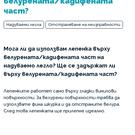
велурената/кадифената
част?
Надуваеми легла
Отстраняване на неизправности
Мога ли да използвам лепенка върху
велурената/кадифената част на
надуваемо легло? Ще се задържат ли
върху велурената/кадифената част?
Лепенките работят само върху гладки винилови
повърхности. За велурени повърхности трябва да
използвате фина шкурка и да отстраните велура.
След това лепенката ще прилепне идеално.