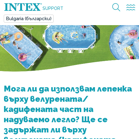
SUPPORT
Bulgaria (български)
Мога ли да използвам лепенка
върху велурената/
кадифената част на
надуваемо легло? Ще се
задържат ли върху