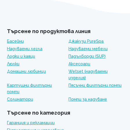
Търсене по продуктова линия
Басейни
Джакузи PureSpa
Надуваеми легла
Надуваеми мебели
Лодки и каяци
Падълборди (SUP)
Люлки
Аксесоари
Домашни любимци
Wetset (надуваеми
изделия)
Картушни филтърни
Пясъчни филтърни помпи
помпи
Солинатори
Помпи за надуване
Търсене по категория
Гаранция и рекламации