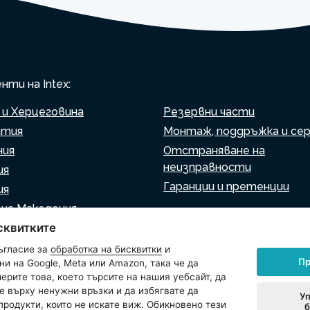
ти на Intex:
 и Херцеговина
Резервни части
атия
Монтаж, поддръжка и се
ния
Отстраняване на
неизправности
ия
Гаранции и претенции
ия
на Македония
Списък на търговците н
сквитките
ия
дребно
ния
ъгласие за
обработка на бисквитки
и
Виртуален асистент
Пр
и на Google, Meta или Amazon, така че да
Пишете ни
ерите това, което търсите на нашия уебсайт, да
е върху ненужни връзки и да избягвате да
Уп
продукти, които не искате виж. Обикновено тези
б