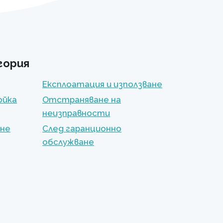
гория
Експлоатация и използване
ойка
Отстраняване на
неизправности
ане
След гаранционно
обслужване