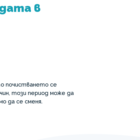
одата в
ато почистването се
чин, този период може да
о да се сменя.