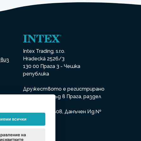
Intex Trading, s.r.o.
Hradecká 2526/3
рвиз
130 00 Прага 3 - Чешка
република
Дружеството е регистрирано
в Градския съд в Прага, раздел
а
В, вх. 74759
Ид.№ 26150808, Данъчен Ид.№
CZ26150808
иеми всички
равление на
исквитките