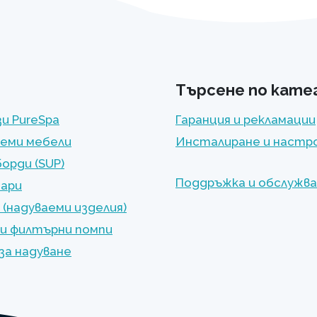
Търсене по кате
и PureSpa
Гаранция и рекламации
еми мебели
Инсталиране и настр
орди (SUP)
Поддръжка и обслужв
оари
 (надуваеми изделия)
и филтърни помпи
за надуване