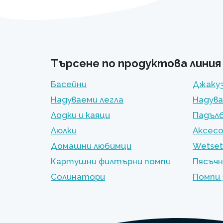
Търсене по продуктова линия
Басейни
Джакуз
Надуваеми легла
Надува
Лодки и каяци
Падълб
Люлки
Аксес
Домашни любимци
Wetset
Картушни филтърни помпи
Пясъчн
Солинатори
Помпи 