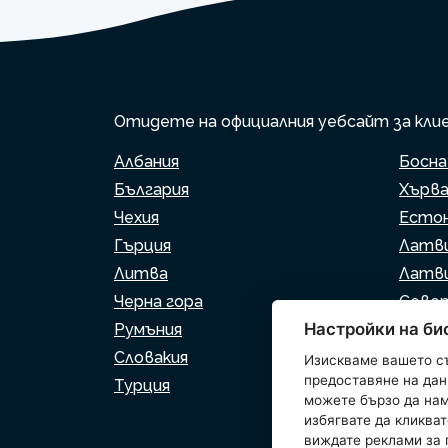
Отидете на официалния уебсайт за клиен
Албания
Босна
България
Хърв
Чехия
Есто
Гърция
Латв
Литва
Латв
Черна гора
Север
Настройки на би
Румъния
Сърб
Словакия
Слове
Изискваме вашето с
предоставяне на данн
Турция
можете бързо да нам
избягвате да кликват
виждате реклами за 