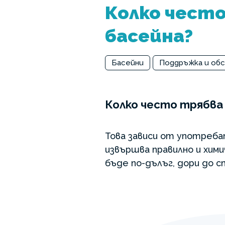
Колко често
басейна?
Басейни
Поддръжка и об
Колко често трябва 
Това зависи от употреба
извършва правилно и хим
бъде по-дълъг, дори до с