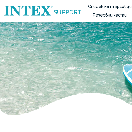
Списък на търговци
SUPPORT
Резервни части