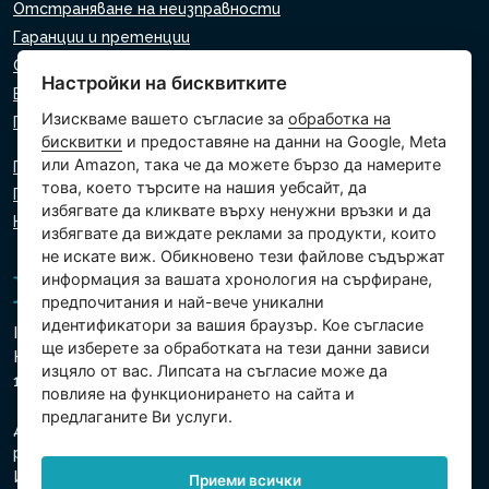
Отстраняване на неизправности
Гаранции и претенции
Списък на търговците на дребно
Настройки на бисквитките
Виртуален асистент
Изискваме вашето съгласие за
обработка на
Пишете ни
бисквитки
и предоставяне на данни на Google, Meta
или Amazon, така че да можете бързо да намерите
Политика за поверителност
това, което търсите на нашия уебсайт, да
Политика за използване на бисквитки
избягвате да кликвате върху ненужни връзки и да
Настройки на бисквитките
избягвате да виждате реклами за продукти, които
не искате виж. Обикновено тези файлове съдържат
информация за вашата хронология на сърфиране,
предпочитания и най-вече уникални
идентификатори за вашия браузър. Кое съгласие
Intex Trading, s.r.o.
ще изберете за обработката на тези данни зависи
Hradecká 2526/3
изцяло от вас. Липсата на съгласие може да
130 00 Прага 3 - Чешка република
повлияе на функционирането на сайта и
предлаганите Ви услуги.
Дружеството е регистрирано в Градския съд в Прага,
раздел В, вх. 74759
Ид.№ 26150808, Данъчен Ид.№ CZ26150808
Приеми всички