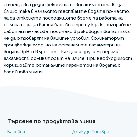
интензивна дезинфекция на новонапълнената вода.
Също така в началото тествайте водата по-често,
за да откриете подходящото време за работа на
солинатора за вашия басейн и при нужда коригирайте
работните часове, посочени в ръководството, така
че да отговарят на вашите условия. Солинаторът
произвежда хлор, но на останалите параметри на
водата (pH, твърдост – калций и други минерали,
алкалност) солинаторът не влияе. При необходимост
коригирайте останалите параметри на водата с
басейнова химия.
Търсене по продуктова линия
Басейни
Джакузи PureSpa