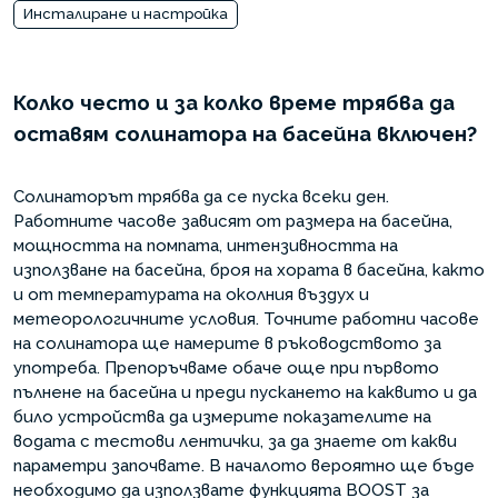
Инсталиране и настройка
Колко често и за колко време трябва да
оставям солинатора на басейна включен?
Солинаторът трябва да се пуска всеки ден.
Работните часове зависят от размера на басейна,
мощността на помпата, интензивността на
използване на басейна, броя на хората в басейна, както
и от температурата на околния въздух и
метеорологичните условия. Точните работни часове
на солинатора ще намерите в ръководството за
употреба. Препоръчваме обаче още при първото
пълнене на басейна и преди пускането на каквито и да
било устройства да измерите показателите на
водата с тестови лентички, за да знаете от какви
параметри започвате. В началото вероятно ще бъде
необходимо да използвате функцията BOOST за