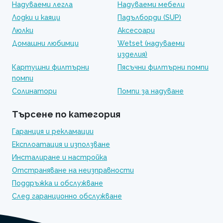
Надуваеми легла
Надуваеми мебели
Лодки и каяци
Падълборди (SUP)
Люлки
Аксесоари
Домашни любимци
Wetset (надуваеми
изделия)
Картушни филтърни
Пясъчни филтърни помпи
помпи
Солинатори
Помпи за надуване
Търсене по категория
Гаранция и рекламации
Експлоатация и използване
Инсталиране и настройка
Отстраняване на неизправности
Поддръжка и обслужване
След гаранционно обслужване