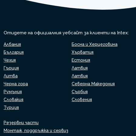
Отидете на официалния уебсайт за клиенти на Intex:
Албания
Босна и Херцеговина
България
Хърватия
Чехия
Естония
Гърция
Латвия
Литва
Латвия
Черна гора
Северна Македония
Румъния
Сърбия
Словакия
Словения
Турция
Резервни части
Монтаж, поддръжка и сервиз