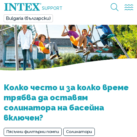
SUPPORT
Bulgaria (български)
Колко често и за колко време
трябва да оставям
солинатора на басейна
включен?
Пясъчни филтърни помпи
Солинатори