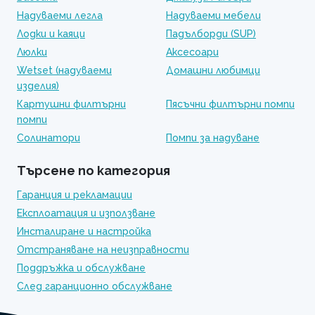
Надуваеми легла
Надуваеми мебели
Лодки и каяци
Падълборди (SUP)
Люлки
Аксесоари
Wetset (надуваеми
Домашни любимци
изделия)
Картушни филтърни
Пясъчни филтърни помпи
помпи
Солинатори
Помпи за надуване
Търсене по категория
Гаранция и рекламации
Експлоатация и използване
Инсталиране и настройка
Отстраняване на неизправности
Поддръжка и обслужване
След гаранционно обслужване