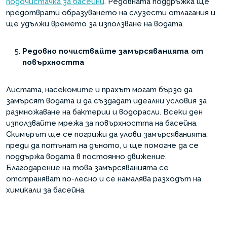
подочистачка за басейни
. Редовната поддръжка ще
предотврати образуването на слузести отлагания и
ще удължи времето за използване на водата.
Редовно почиствайте замърсяванията от
повърхността
Листата, насекомите и прахът могат бързо да
замърсят водата и да създадат идеални условия за
размножаване на бактерии и водорасли. Всеки ден
използвайте мрежа за повърхността на басейна.
Скимърът ще се погрижи да улови замърсяванията,
преди да потънат на дъното, и ще помогне да се
поддържа водата в постоянно движение.
Благодарение на това замърсяванията се
отстраняват по-лесно и се намалява разходът на
химикали за басейна.