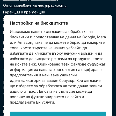
Отстраняване на неизправности
Гаранции и претенции
Списък на търговците на дребно
Настройки на бисквитките
Виртуален асистент
Изискваме вашето съгласие за
обработка на
Пишете ни
бисквитки
и предоставяне на данни на Google, Meta
или Amazon, така че да можете бързо да намерите
Политика за поверителност
това, което търсите на нашия уебсайт, да
Политика за използване на бисквитки
избягвате да кликвате върху ненужни връзки и да
Настройки на бисквитките
избягвате да виждате реклами за продукти, които
не искате виж. Обикновено тези файлове съдържат
информация за вашата хронология на сърфиране,
предпочитания и най-вече уникални
идентификатори за вашия браузър. Кое съгласие
Intex Trading, s.r.o.
ще изберете за обработката на тези данни зависи
Hradecká 2526/3
изцяло от вас. Липсата на съгласие може да
130 00 Прага 3 - Чешка република
повлияе на функционирането на сайта и
предлаганите Ви услуги.
Дружеството е регистрирано в Градския съд в Прага,
раздел В, вх. 74759