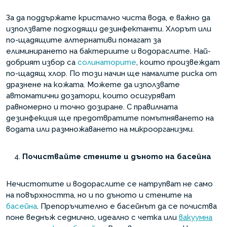
За да поддържате кристално чиста вода, е важно да
използвате подходящи дезинфектанти. Хлорът или
по-щадящите алтернативи помагат за
елиминирането на бактериите и водораслите. Най-
добрият избор са
солинаторите
, които произвеждат
по-щадящ хлор. По този начин ще намалите риска от
дразнене на кожата. Можете да използвате
автоматични дозатори, които осигуряват
равномерно и точно дозиране. С правилната
дезинфекция ще предотвратите помътняването на
водата или размножаването на микроорганизми.
Почиствайте стените и дъното на басейна
Нечистотите и водораслите се натрупват не само
на повърхността, но и по дъното и стените на
басейна
. Препоръчително е басейнът да се почиства
поне веднъж седмично, идеално с четка или
вакуумна