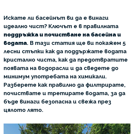
Искате ли басейнът ви да е винаги
идеално чист? Ключът е в правилната
поддръжка и почистване на басейна и
водата
. В тази статия ще ви покажем 5
лесни стъпки как да поддържате водата
кристално чиста, как да предотвратите
появата на водорасли и да сведете до
минимум употребата на химикали.
Разберете как правилно да филтрирате,
почиствате и третирате водата, за да
бъде винаги безопасна и свежа през
цялото лято.