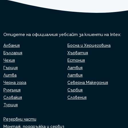
Отидете на официалния уебсайт за клиенти на Intex:
Албания
Босна и Херцеговина
България
Хърватия
Чехия
Естония
Гърция
Латвия
Литва
Латвия
Черна гора
Северна Македония
Румъния
Сърбия
Словакия
Словения
Турция
Резервни части
Монтаж, поддръжка и сервиз