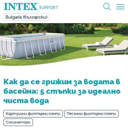
SUPPORT
Bulgaria (български)
Как да се грижим за водата в
басейна: 5 стъпки за идеално
чиста вода
Картушни филтърни помпи
Пясъчни филтърни помпи
Солинатори