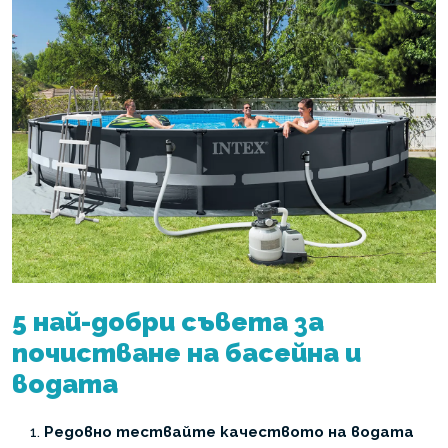
5 най-добри съвета за
почистване на басейна и
водата
Редовно тествайте качеството на водата