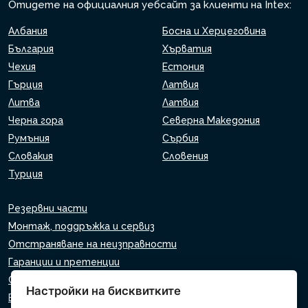
Отидете на официалния уебсайт за клиенти на Intex:
Албания
Босна и Херцеговина
България
Хърватия
Чехия
Естония
Гърция
Латвия
Литва
Латвия
Черна гора
Северна Македония
Румъния
Сърбия
Словакия
Словения
Турция
Резервни части
Монтаж, поддръжка и сервиз
Отстраняване на неизправности
Гаранции и претенции
Списък на търговците на дребно
Настройки на бисквитките
Виртуален асистент