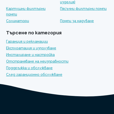
изделия)
Картушни филтърни
Пясъчни филтърни помпи
помпи
Солинатори
Помпи за надуване
Търсене по категория
Гаранция и рекламации
Експлоатация и използване
Инсталиране и настройка
Отстраняване на неизправности
Поддръжка и обслужване
След гаранционно обслужване