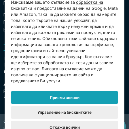
Изискваме вашето съгласие за
обработка на
Пишете ни
бисквитки
и предоставяне на данни на Google, Meta
или Amazon, така че да можете бързо да намерите
Политика за поверителност
това, което търсите на нашия уебсайт, да
Политика за използване на бисквитки
избягвате да кликвате върху ненужни връзки и да
Настройки на бисквитките
избягвате да виждате реклами за продукти, които
не искате виж. Обикновено тези файлове съдържат
информация за вашата хронология на сърфиране,
предпочитания и най-вече уникални
идентификатори за вашия браузър. Кое съгласие
Intex Trading, s.r.o.
ще изберете за обработката на тези данни зависи
Hradecká 2526/3
изцяло от вас. Липсата на съгласие може да
130 00 Прага 3 - Чешка република
повлияе на функционирането на сайта и
предлаганите Ви услуги.
Дружеството е регистрирано в Градския съд в Прага,
раздел В, вх. 74759
Ид.№ 26150808, Данъчен Ид.№ CZ26150808
Приеми всички
Управление на бисквитките
Copyright © 2026 INTEX TRADING s.r.o. Všechna
Откажи всички
právavyhrazena.