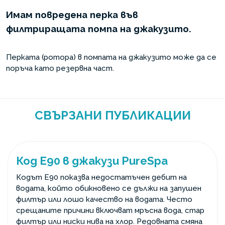
Имам повредена перка във
филтриращата помпа на джакузито.
Перката (ротора) в помпата на джакузито може да се
поръча като резервна част.
СВЪРЗАНИ ПУБЛИКАЦИИ
Код E90 в джакузи PureSpa
Кодът E90 показва недостатъчен дебит на
водата, който обикновено се дължи на запушен
филтър или лошо качество на водата. Често
срещаните причини включват мръсна вода, стар
филтър или ниски нива на хлор. Редовната смяна