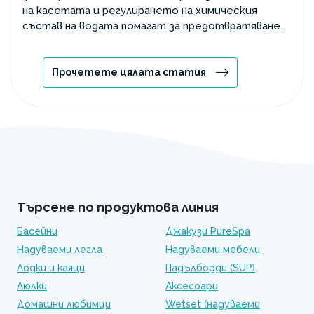
на касетата и регулирането на химическия
състав на водата помагат за предотвратяване
на проблемите.
Прочетете цялата статия
Търсене по продуктова линия
Басейни
Джакузи PureSpa
Надуваеми легла
Надуваеми мебели
Лодки и каяци
Падълборди (SUP)
Люлки
Аксесоари
Домашни любимци
Wetset (надуваеми