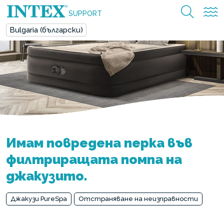
SUPPORT
Bulgaria (български)
Имам повредена перка във
филтриращата помпа на
джакузито.
Джакузи PureSpa
Отстраняване на неизправности